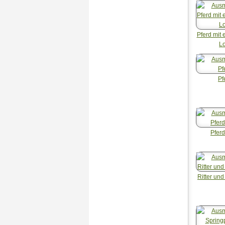
Pferd mit
L
Pf
Pfer
Ritter und