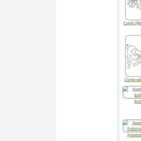
Comic Pf
Comic wi
Ein
Fröhlic