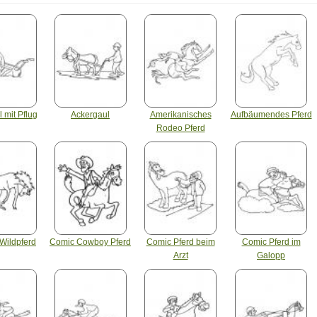
 mit Pflug
Ackergaul
Amerikanisches
Aufbäumendes Pferd
Rodeo Pferd
Wildpferd
Comic Cowboy Pferd
Comic Pferd beim
Comic Pferd im
Arzt
Galopp