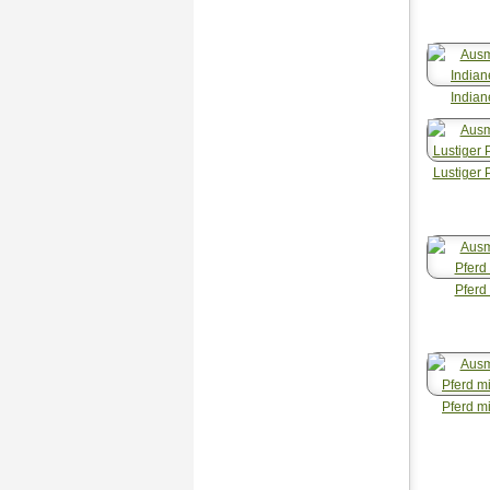
Indian
Lustiger 
Pferd 
Pferd m