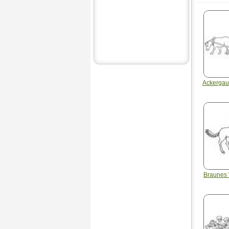
Ackergaul
Braunes 