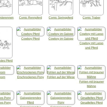
erderennen
Comic Rennpferd
Comic Springpferd
Comic Traber
Cowboy Pferd
Cowboy im Galopp
Cowboy mit Lasso
und Pferd
ldes Pferd
horn
Erschrockenes Pony
Fohlen auf der Wiese
Fohlen mit brauner
Mähne
hes Pony
Gesatteltes Pferd