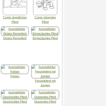
Comic ängstliches
Comic sitzendes
Pferd
Pferd
Dickes Rennpferd
Eingezäuntes Pferd
Fohlen
Freizeitpferd mit
Jungen
Geschocktes Pferd
Grasendes Pferd