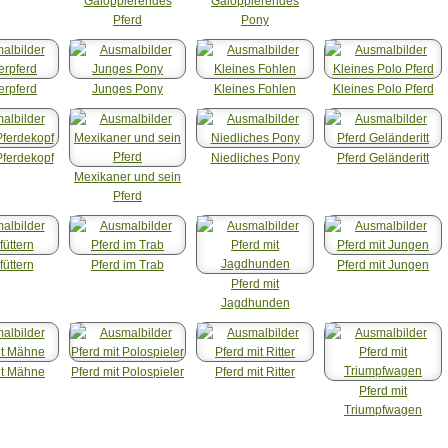
Galoppierendes
Galoppierendes
Pferd
Pony
erpferd
Junges Pony
Kleines Fohlen
Kleines Polo Pferd
Pferdekopf
Niedliches Pony
Pferd Geländeritt
Mexikaner und sein
Pferd
füttern
Pferd im Trab
Pferd mit Jungen
Pferd mit
Jagdhunden
it Mähne
Pferd mit Polospieler
Pferd mit Ritter
Pferd mit
Triumpfwagen