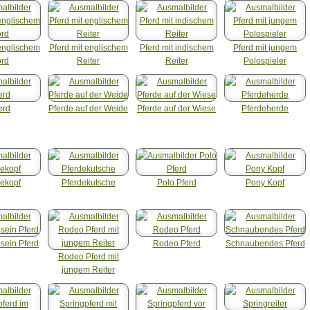
 englischem
Pferd mit englischem
Pferd mit indischem
Pferd mit jungem
ord
Reiter
Reiter
Polospieler
erd
Pferde auf der Weide
Pferde auf der Wiese
Pferdeherde
dekopf
Pferdekutsche
Polo Pferd
Pony Kopf
 sein Pferd
Rodeo Pferd
Schnaubendes Pferd
Rodeo Pferd mit
jungem Reiter